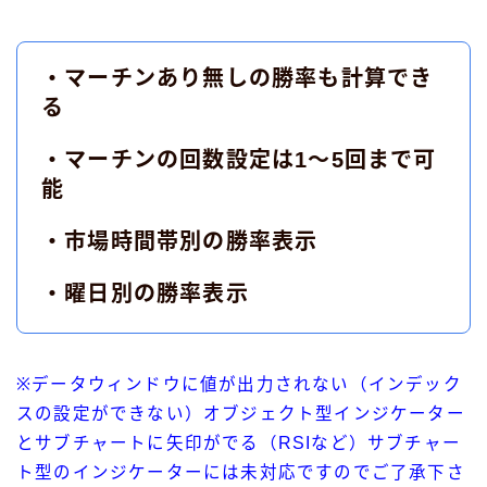
・マーチンあり無しの勝率も計算でき
る
・マーチンの回数設定は1～5回まで可
能
・市場時間帯別の勝率表示
・曜日別の勝率表示
※データウィンドウに値が出力されない（インデック
スの設定ができない）オブジェクト型インジケーター
とサブチャートに矢印がでる（RSIなど）サブチャー
ト型のインジケーターには未対応ですのでご了承下さ