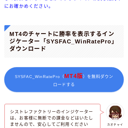
にお確かめください。
MT4のチャートに勝率を表示するイン
ジケーター「SYSFAC_WinRatePro」
ダウンロード
MT4版
SYSFAC_WinRatePro（
）を無料ダウン
ロードする
シストレファクトリーのインジケーター
は、お客様に無断での課金などはいたし
ませんので、安心してご利用ください
カオチャイ