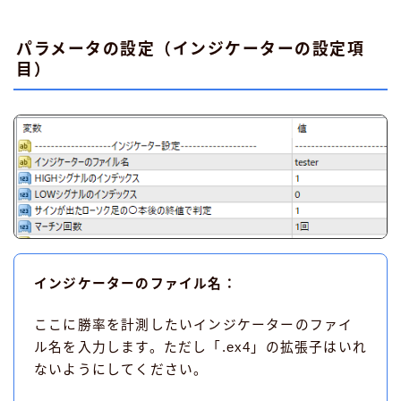
パラメータの設定（インジケーターの設定項
目）
インジケーターのファイル名：
ここに勝率を計測したいインジケーターのファイ
ル名を入力します。ただし「.ex4」の拡張子はいれ
ないようにしてください。