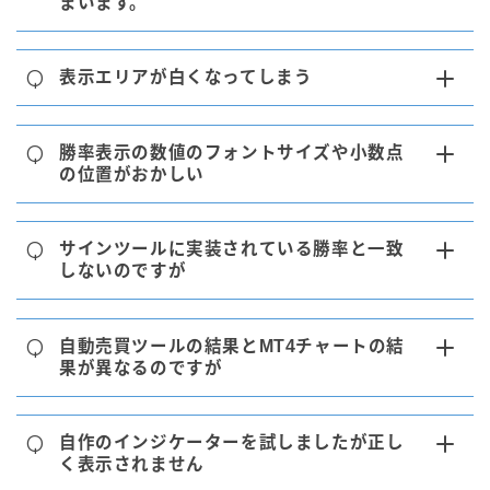
まいます。
Q
表示エリアが白くなってしまう
Q
勝率表示の数値のフォントサイズや小数点
の位置がおかしい
Q
サインツールに実装されている勝率と一致
しないのですが
Q
自動売買ツールの結果とMT4チャートの結
果が異なるのですが
Q
自作のインジケーターを試しましたが正し
く表示されません