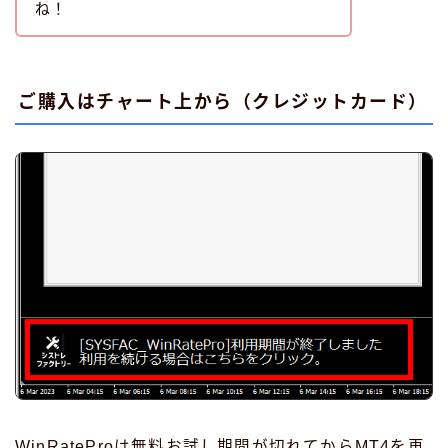
ね！
ご購入はチャート上から（クレジットカード）
WinRateProは無料お試し期間が切れてからMT4を再