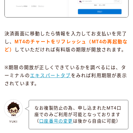
決済画面に移動したら情報を入力してお支払いを完了
し、
MT4のチャートをリフレッシュ（MT4の再起動な
ど）
していただければ有料版の期限が開放されます。
※期限の開放が正しくできているかを調べるには、タ
ーミナルの
エキスパートタブ
をみれば利用期限が表示
されています。
なお複製防止の為、申し込まれたMT4口
座でのみご利用が可能となっております
（
口座番号の変更
は後から自由に可能）
YUKI